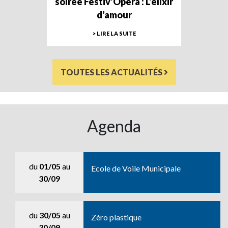
soirée Festiv’Opéra : L’élixir
d’amour
> LIRE LA SUITE
TOUTES LES ACTUALITÉS
Agenda
du
01/05
au
Ecole de Voile Municipale
30/09
du
30/05
au
Zéro plastique
30/09