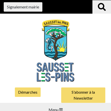
Signalement mairie
Démarches
S'abonner à la
Newsletter
Menu