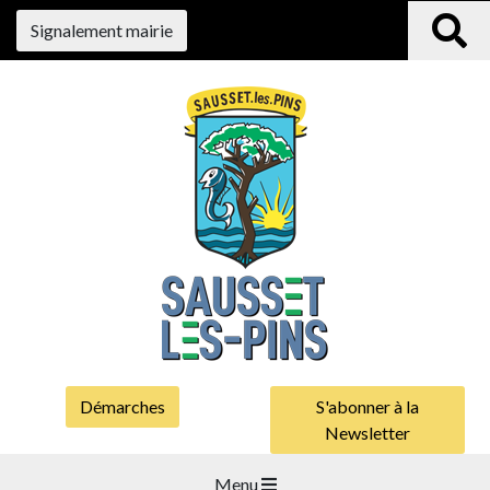
Signalement mairie
Démarches
S'abonner à la
Newsletter
Menu