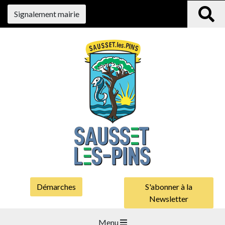
Signalement mairie
Démarches
S'abonner à la
Newsletter
Menu