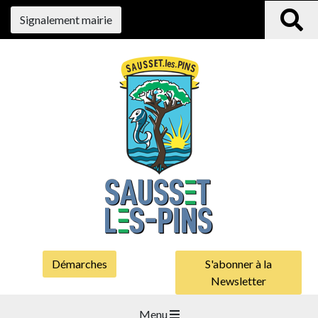
Signalement mairie
Démarches
S'abonner à la
Newsletter
Menu