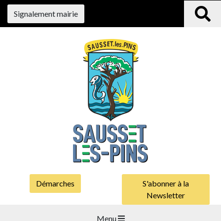
Signalement mairie
Démarches
S'abonner à la
Newsletter
Menu