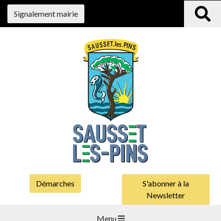
Signalement mairie
Démarches
S'abonner à la
Newsletter
Menu