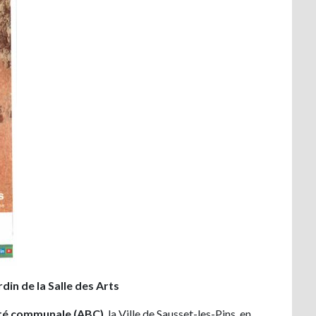
in de la Salle des Arts
sité communale (ABC)
, la Ville de Sausset-les-Pins, en