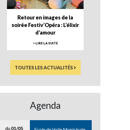
Retour en images de la
soirée Festiv’Opéra : L’élixir
d’amour
> LIRE LA SUITE
TOUTES LES ACTUALITÉS
Agenda
du
01/05
Ecole de Voile Municipale