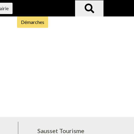
airie
Démarches
Sausset Tourisme