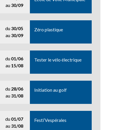
au
30/09
du
30/05
Zéro plastique
au
30/09
du
01/06
Tester le vélo électrique
au
15/08
du
28/06
Initiation au golf
au
31/08
du
01/07
Festi’Vespérales
au
31/08