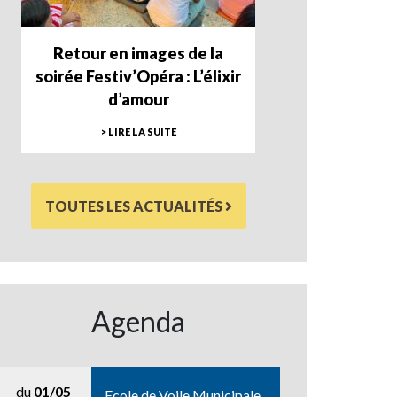
Retour en images de la
soirée Festiv’Opéra : L’élixir
d’amour
> LIRE LA SUITE
TOUTES LES ACTUALITÉS
Agenda
du
01/05
Ecole de Voile Municipale