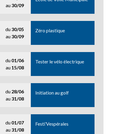
au
30/09
du
30/05
Zéro plastique
au
30/09
du
01/06
Tester le vélo électrique
au
15/08
du
28/06
Initiation au golf
au
31/08
du
01/07
Festi’Vespérales
au
31/08