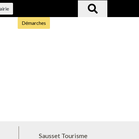
airie
Démarches
Sausset Tourisme