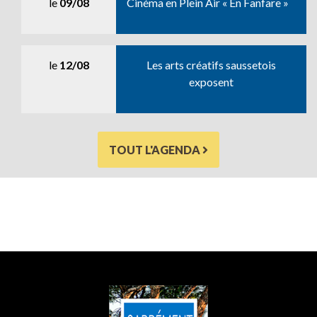
le
09/08
Cinéma en Plein Air « En Fanfare »
le
12/08
Les arts créatifs saussetois
exposent
TOUT L'AGENDA