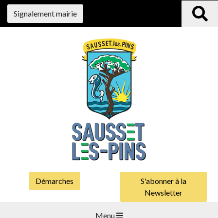
Signalement mairie
Démarches
S'abonner à la
Newsletter
Menu