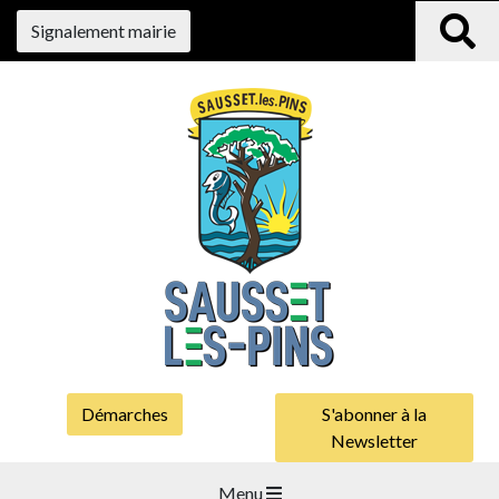
Signalement mairie
Démarches
S'abonner à la
Newsletter
Menu