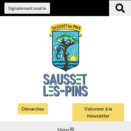
Signalement mairie
Démarches
S'abonner à la
Newsletter
Menu