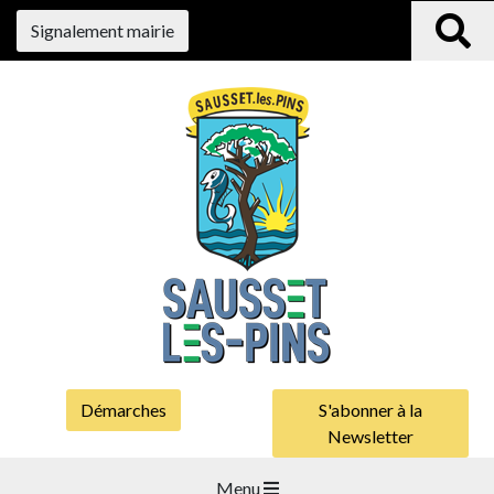
Signalement mairie
Démarches
S'abonner à la
Newsletter
Menu