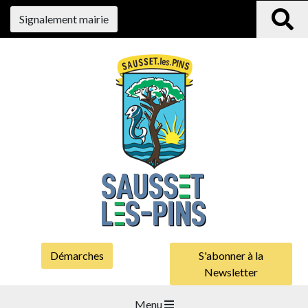
Signalement mairie
Démarches
S'abonner à la
Newsletter
Menu