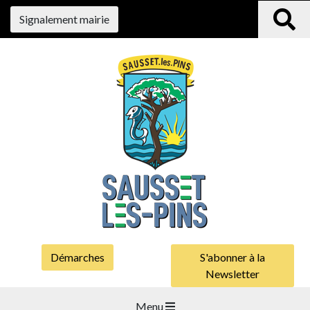
Signalement mairie
Démarches
S'abonner à la
Newsletter
Menu