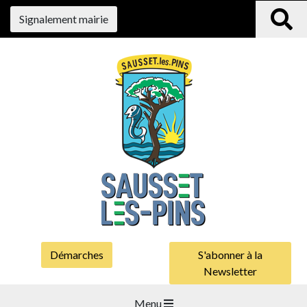
Signalement mairie
Démarches
S'abonner à la
Newsletter
Menu