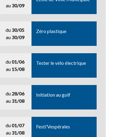
au
30/09
du
30/05
Zéro plastique
au
30/09
du
01/06
Tester le vélo électrique
au
15/08
du
28/06
Initiation au golf
au
31/08
du
01/07
Festi’Vespérales
au
31/08