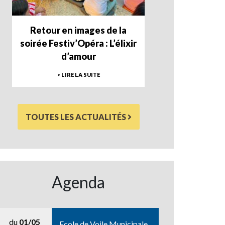
Retour en images de la
soirée Festiv’Opéra : L’élixir
d’amour
> LIRE LA SUITE
TOUTES LES ACTUALITÉS
Agenda
du
01/05
Ecole de Voile Municipale