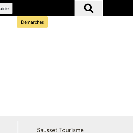
airie
Démarches
Sausset Tourisme