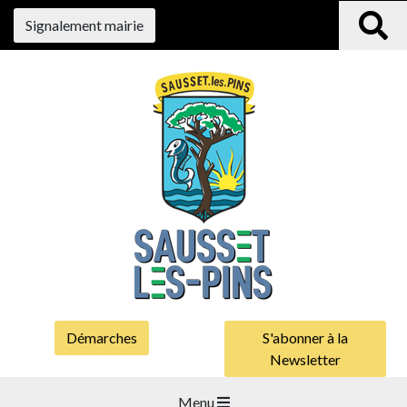
Signalement mairie
Démarches
S'abonner à la
Newsletter
Menu