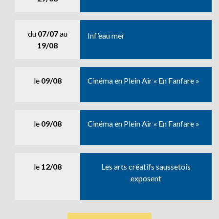
du
07/07
au
Inf’eau mer
19/08
le
09/08
Cinéma en Plein Air « En Fanfare »
le
09/08
Cinéma en Plein Air « En Fanfare »
le
12/08
Les arts créatifs saussetois
exposent