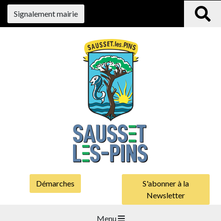
Signalement mairie
Démarches
S'abonner à la
Newsletter
Menu