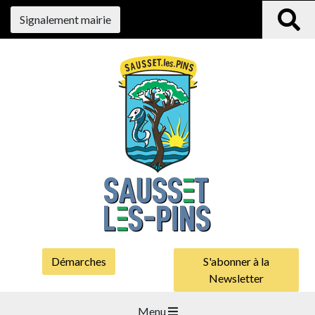
Signalement mairie
Démarches
S'abonner à la
Newsletter
Menu