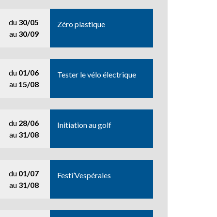
du
30/05
Zéro plastique
au
30/09
du
01/06
Tester le vélo électrique
au
15/08
du
28/06
Initiation au golf
au
31/08
du
01/07
Festi’Vespérales
au
31/08