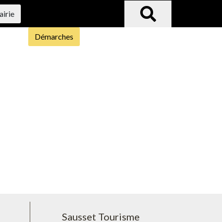
airie
Démarches
Sausset Tourisme