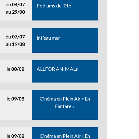
du
04/07
Podiums de l’été
au
29/08
du
07/07
Inf’eau mer
au
19/08
le
08/08
ALLFOR ANIMALs
le
09/08
Cinéma en Plein Air « En
Fanfare »
le
09/08
Cinéma en Plein Air « En