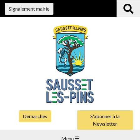
Signalement mairie
Démarches
S'abonner à la
Newsletter
Menu