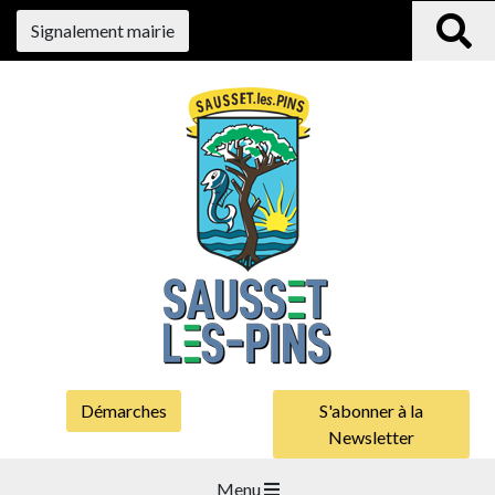
Signalement mairie
Démarches
S'abonner à la
Newsletter
Menu