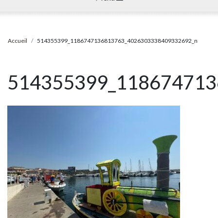
Accueil
514355399_1186747136813763_4026303338409332692_n
514355399_118674713