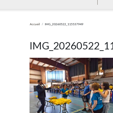
Accueil
IMG_20260522_115537949
IMG_20260522_1