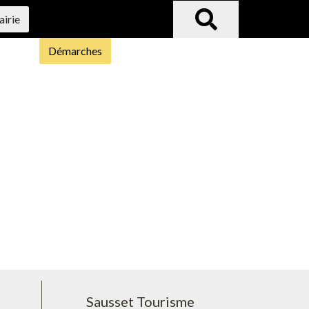
airie
Démarches
Sausset Tourisme