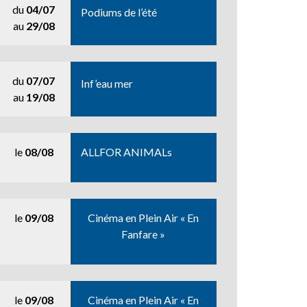
du
04/07
Podiums de l’été
au
29/08
du
07/07
Inf’eau mer
au
19/08
le
08/08
ALLFOR ANIMALs
le
09/08
Cinéma en Plein Air « En
Fanfare »
le
09/08
Cinéma en Plein Air « En