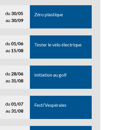
du
30/05
Zéro plastique
au
30/09
du
01/06
Tester le vélo électrique
au
15/08
du
28/06
Initiation au golf
au
31/08
du
01/07
Festi’Vespérales
au
31/08