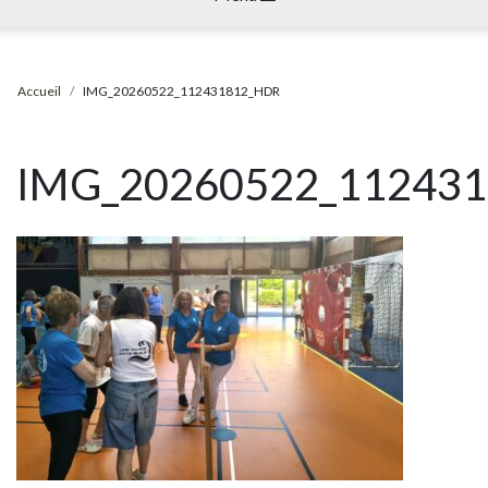
Accueil
IMG_20260522_112431812_HDR
IMG_20260522_11243