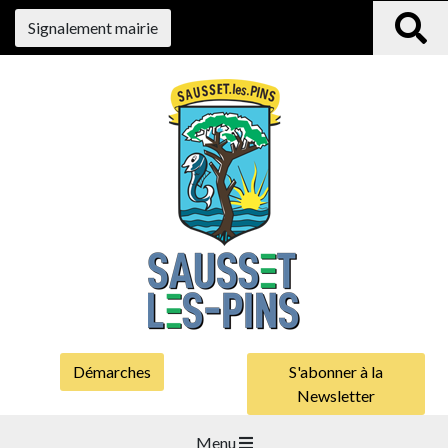
Signalement mairie
Démarches
S'abonner à la
Newsletter
Menu