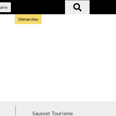
airie
Démarches
Sausset Tourisme