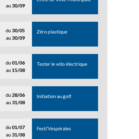
au
30/09
du
30/05
Zéro plastique
au
30/09
du
01/06
Tester le vélo électrique
au
15/08
du
28/06
Initiation au golf
au
31/08
du
01/07
Festi’Vespérales
au
31/08