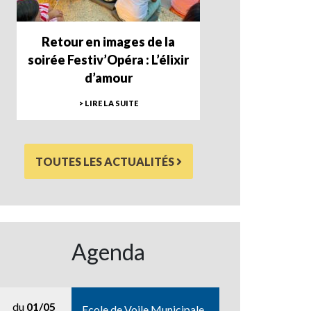
Retour en images de la
soirée Festiv’Opéra : L’élixir
d’amour
> LIRE LA SUITE
TOUTES LES ACTUALITÉS
Agenda
du
01/05
Ecole de Voile Municipale