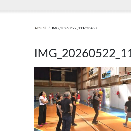
Accueil
IMG_20260522_111658480
IMG_20260522_1