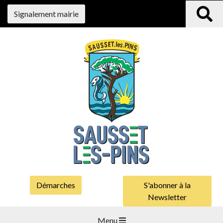
Signalement mairie
Démarches
S'abonner à la
Newsletter
Menu