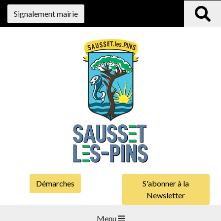
Signalement mairie
Démarches
S'abonner à la
Newsletter
Menu