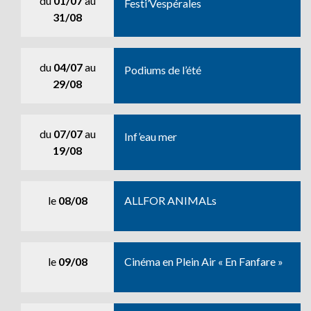
du
01/07
au
Festi’Vespérales
31/08
du
04/07
au
Podiums de l’été
29/08
du
07/07
au
Inf’eau mer
19/08
le
08/08
ALLFOR ANIMALs
le
09/08
Cinéma en Plein Air « En Fanfare »