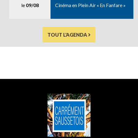
le
09/08
Cinéma en Plein Air « En Fanfare »
TOUT L'AGENDA