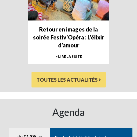
Retour en images de la
soirée Festiv’Opéra : L’élixir
d’amour
> LIRE LA SUITE
TOUTES LES ACTUALITÉS
Agenda
du
01/05
au