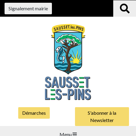
Signalement mairie
Démarches
S'abonner à la
Newsletter
Menu