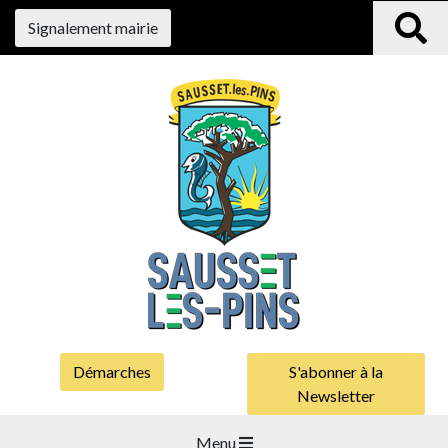
Signalement mairie
Démarches
S'abonner à la
Newsletter
Menu