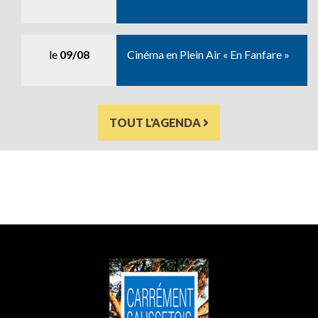
le
09/08
Cinéma en Plein Air « En Fanfare »
TOUT L'AGENDA