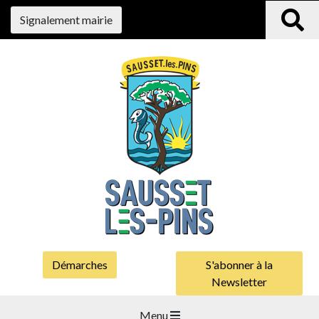
Signalement mairie
Démarches
S'abonner à la
Newsletter
Menu