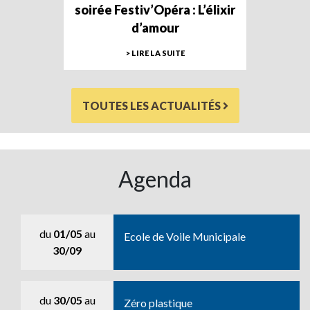
soirée Festiv’Opéra : L’élixir
d’amour
> LIRE LA SUITE
TOUTES LES ACTUALITÉS
Agenda
du
01/05
au
Ecole de Voile Municipale
30/09
du
30/05
au
Zéro plastique