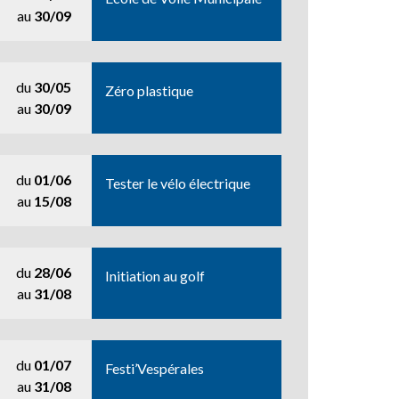
au
30/09
du
30/05
Zéro plastique
au
30/09
du
01/06
Tester le vélo électrique
au
15/08
du
28/06
Initiation au golf
au
31/08
du
01/07
Festi’Vespérales
au
31/08