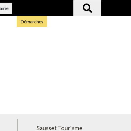
airie
Démarches
Sausset Tourisme