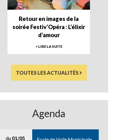
Retour en images de la
soirée Festiv’Opéra : L’élixir
d’amour
> LIRE LA SUITE
TOUTES LES ACTUALITÉS
Agenda
du
01/05
Ecole de Voile Municipale