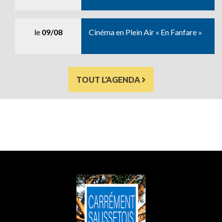
le
09/08
Cinéma en Plein Air « En Fanfare »
TOUT L'AGENDA