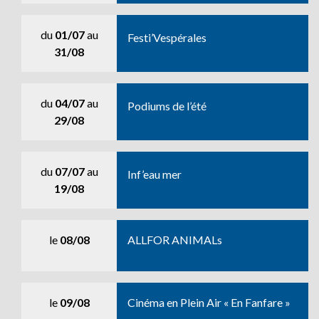
du
01/07
au
Festi’Vespérales
31/08
du
04/07
au
Podiums de l’été
29/08
du
07/07
au
Inf’eau mer
19/08
le
08/08
ALLFOR ANIMALs
le
09/08
Cinéma en Plein Air « En Fanfare »