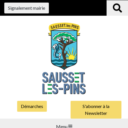
Signalement mairie
Démarches
S'abonner à la
Newsletter
Menu