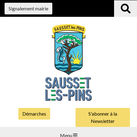
Signalement mairie
Démarches
S'abonner à la
Newsletter
Menu