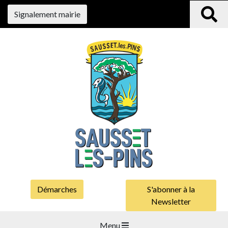
Signalement mairie
Démarches
S'abonner à la
Newsletter
Menu