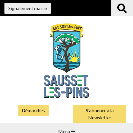
Signalement mairie
Démarches
S'abonner à la
Newsletter
Menu