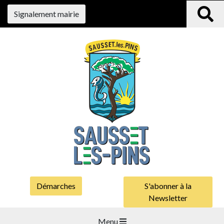
Signalement mairie
Démarches
S'abonner à la
Newsletter
Menu