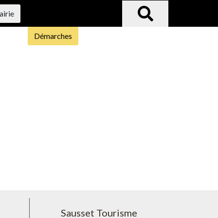
airie
Démarches
Sausset Tourisme