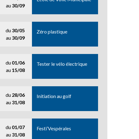
au
30/09
du
30/05
Zéro plastique
au
30/09
du
01/06
Tester le vélo électrique
au
15/08
du
28/06
Initiation au golf
au
31/08
du
01/07
Festi’Vespérales
au
31/08