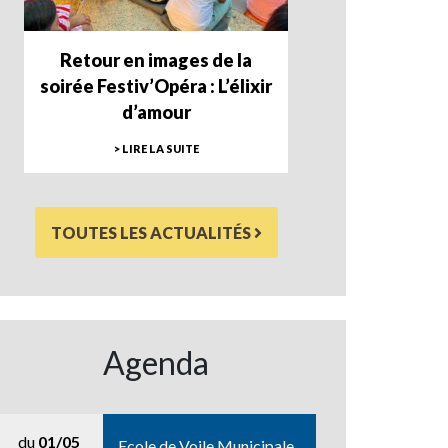
Retour en images de la
soirée Festiv’Opéra : L’élixir
d’amour
> LIRE LA SUITE
TOUTES LES ACTUALITÉS
Agenda
du
01/05
Ecole de Voile Municipale