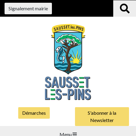
Signalement mairie
Démarches
S'abonner à la
Newsletter
Menu