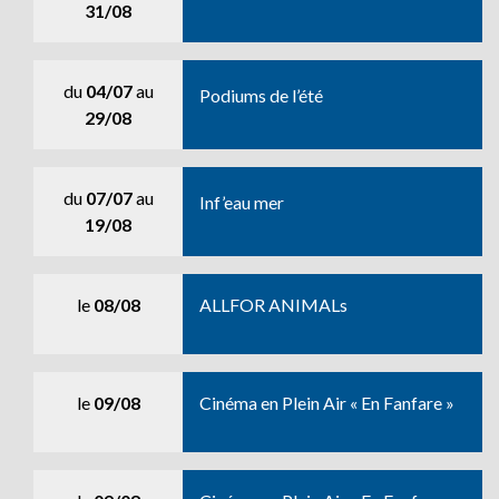
31/08
du
04/07
au
Podiums de l’été
29/08
du
07/07
au
Inf’eau mer
19/08
le
08/08
ALLFOR ANIMALs
le
09/08
Cinéma en Plein Air « En Fanfare »