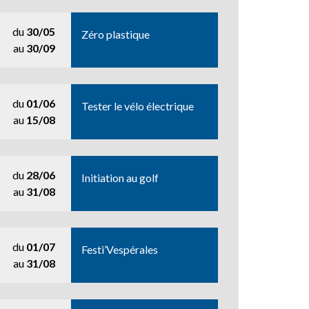
du
30/05
Zéro plastique
au
30/09
du
01/06
Tester le vélo électrique
au
15/08
du
28/06
Initiation au golf
au
31/08
du
01/07
Festi’Vespérales
au
31/08