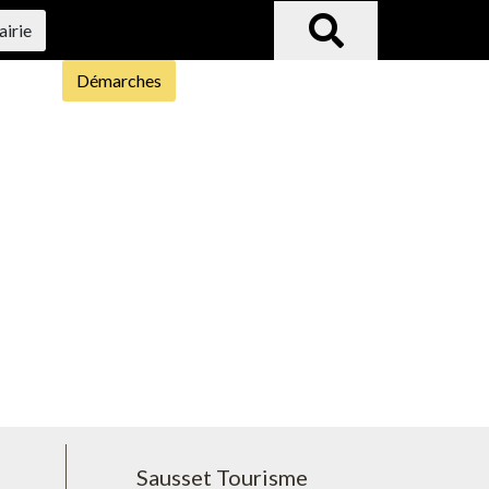
airie
Démarches
Sausset Tourisme