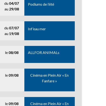
du
04/07
Podiums de l’été
au
29/08
du
07/07
Inf’eau mer
au
19/08
le
08/08
ALLFOR ANIMALs
le
09/08
Cinéma en Plein Air « En
Fanfare »
le
09/08
Cinéma en Plein Air « En