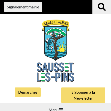
Signalement mairie
Démarches
S'abonner à la
Newsletter
Menu