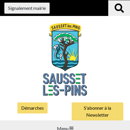
Signalement mairie
Démarches
S'abonner à la
Newsletter
Menu