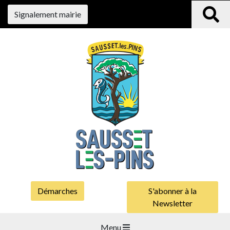
Signalement mairie
Démarches
S'abonner à la
Newsletter
Menu