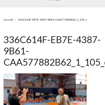
Accueil
336C614F-EB7E-4387-9B61-CAA577882B62_1_105_c
336C614F-EB7E-4387-
9B61-
CAA577882B62_1_105_