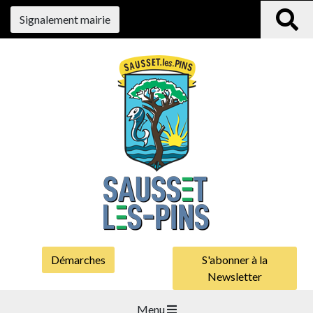
Signalement mairie
Démarches
S'abonner à la
Newsletter
Menu