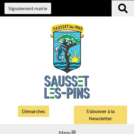
Signalement mairie
Démarches
S'abonner à la
Newsletter
Menu