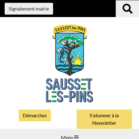
Signalement mairie
Démarches
S'abonner à la
Newsletter
Menu