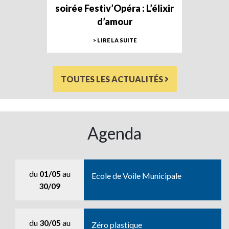
soirée Festiv’Opéra : L’élixir
d’amour
> LIRE LA SUITE
TOUTES LES ACTUALITÉS
Agenda
du
01/05
au
Ecole de Voile Municipale
30/09
du
30/05
au
Zéro plastique