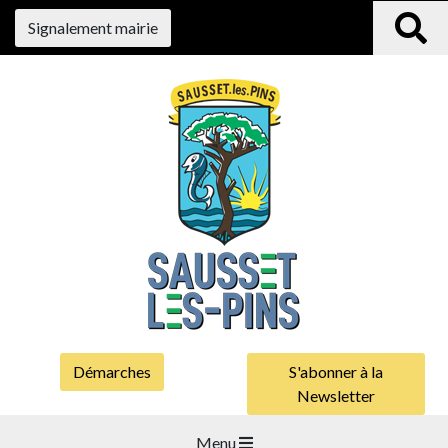
Signalement mairie
Démarches
S'abonner à la
Newsletter
Menu