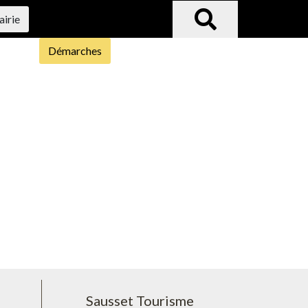
airie
Démarches
Sausset Tourisme