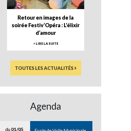
Retour en images de la
soirée Festiv’Opéra : L’élixir
d’amour
> LIRE LA SUITE
TOUTES LES ACTUALITÉS
Agenda
du
01/05
Ecole de Voile Municipale