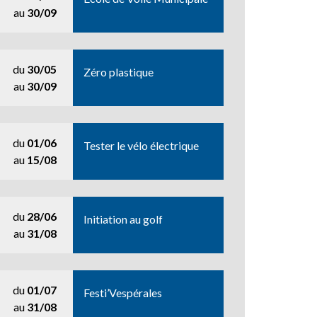
au
30/09
du
30/05
Zéro plastique
au
30/09
du
01/06
Tester le vélo électrique
au
15/08
du
28/06
Initiation au golf
au
31/08
du
01/07
Festi’Vespérales
au
31/08