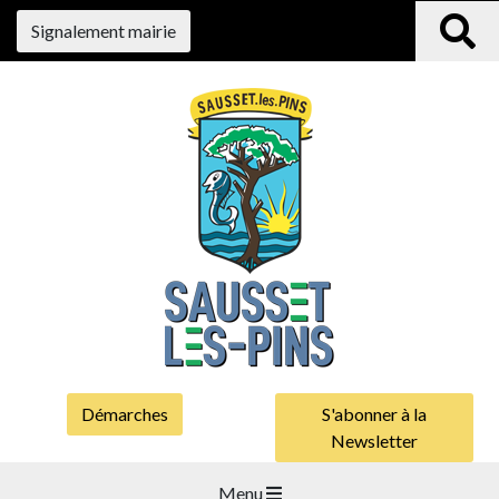
Signalement mairie
Démarches
S'abonner à la
Newsletter
Menu